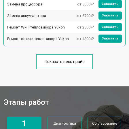
Замена процессора
от 5550 ₽
Заказать
Замена аккумулятора
от 6700 ₽
Заказать
Ремонт Wi-Fi тепловизора Yukon
от 2850 ₽
Заказать
Ремонт оптики тепловизора Yukon
от 4200 ₽
Заказать
Показать весь прайс
Этапы работ
1
Диагностика
Согласование