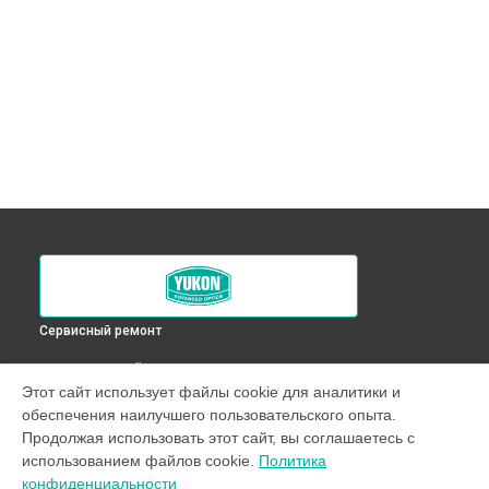
Сервисный ремонт
ВЫБЕРИ СВОЙ ГОРОД
Этот сайт использует файлы cookie для аналитики и
Замена линз тепловизионного прицела Yukon в
обеспечения наилучшего пользовательского опыта.
Краснодаре
Продолжая использовать этот сайт, вы соглашаетесь с
Замена линз тепловизионного прицела Yukon в
Ростове-
использованием файлов cookie.
Политика
на-Дону
конфиденциальности