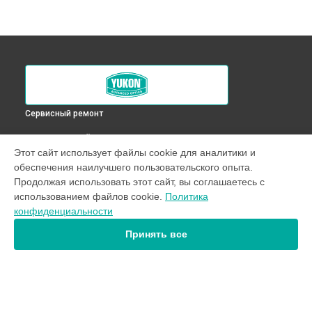
Сервисный ремонт
ВЫБЕРИ СВОЙ ГОРОД
Этот сайт использует файлы cookie для аналитики и
Ремонт оптики оптического прицела XT 6,5x50L Yukon в
обеспечения наилучшего пользовательского опыта.
Краснодаре
Продолжая использовать этот сайт, вы соглашаетесь с
Ремонт оптики оптического прицела XT 6,5x50L Yukon в
использованием файлов cookie.
Политика
Ростове-на-Дону
конфиденциальности
Ремонт оптики оптического прицела XT 6,5x50L Yukon в
Нижнем Новгороде
Принять все
Ремонт оптики оптического прицела XT 6,5x50L Yukon в
Новосибирске
Ремонт оптики оптического прицела XT 6,5x50L Yukon в
Челябинске
Ремонт оптики оптического прицела XT 6,5x50L Yukon в
УСТРОЙСТВА