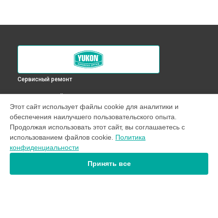
Сервисный ремонт
ВЫБЕРИ СВОЙ ГОРОД
Этот сайт использует файлы cookie для аналитики и
Смещение линз оптического прицела XT 4,6x42S Yukon в
обеспечения наилучшего пользовательского опыта.
Краснодаре
Продолжая использовать этот сайт, вы соглашаетесь с
Смещение линз оптического прицела XT 4,6x42S Yukon в
использованием файлов cookie.
Политика
Ростове-на-Дону
конфиденциальности
Смещение линз оптического прицела XT 4,6x42S Yukon в
Нижнем Новгороде
Принять все
Смещение линз оптического прицела XT 4,6x42S Yukon в
Новосибирске
Смещение линз оптического прицела XT 4,6x42S Yukon в
Челябинске
Смещение линз оптического прицела XT 4,6x42S Yukon в
УСТРОЙСТВА