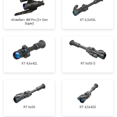
«Комбат» 4M Pro (2+ Gen
XT 6,5x50L
Super)
XT 4,6x42L
RT 6x50 S
RT 6x50
RT 4,5х42S