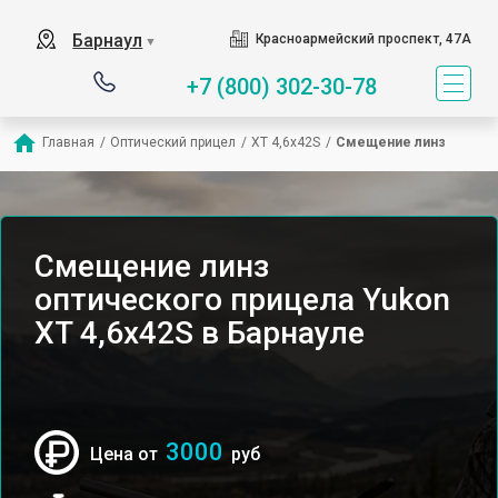
Барнаул
Красноармейский проспект, 47А
▼
+7 (800) 302-30-78
Главная
/
Оптический прицел
/
XT 4,6x42S
/
Смещение линз
Смещение линз
оптического прицела Yukon
XT 4,6x42S в Барнауле
3000
Цена от
руб