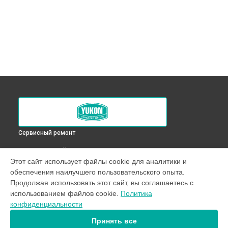
Сервисный ремонт
ВЫБЕРИ СВОЙ ГОРОД
Этот сайт использует файлы cookie для аналитики и
Ремонт оптического прицела XT 4,6x42L Yukon в
обеспечения наилучшего пользовательского опыта.
Краснодаре
Продолжая использовать этот сайт, вы соглашаетесь с
Ремонт оптического прицела XT 4,6x42L Yukon в
Ростове-
использованием файлов cookie.
Политика
на-Дону
конфиденциальности
Ремонт оптического прицела XT 4,6x42L Yukon в
Нижнем
Новгороде
Принять все