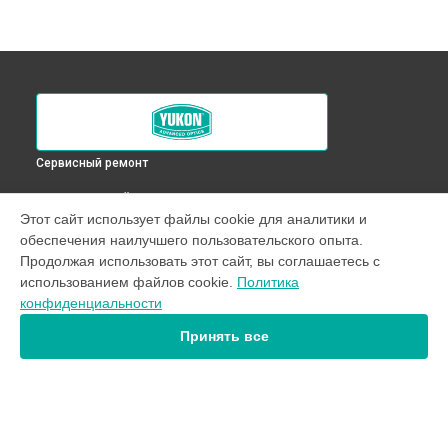
Сервисный ремонт
ВЫБЕРИ СВОЙ ГОРОД
Этот сайт использует файлы cookie для аналитики и
Смещение линз оптического прицела NV 5 Spartan Yukon в
обеспечения наилучшего пользовательского опыта.
Краснодаре
Продолжая использовать этот сайт, вы соглашаетесь с
Смещение линз оптического прицела NV 5 Spartan Yukon в
использованием файлов cookie.
Политика
Ростове-на-Дону
конфиденциальности
Смещение линз оптического прицела NV 5 Spartan Yukon в
Нижнем Новгороде
Принять все
Смещение линз оптического прицела NV 5 Spartan Yukon в
Новосибирске
Смещение линз оптического прицела NV 5 Spartan Yukon в
Челябинске
Смещение линз оптического прицела NV 5 Spartan Yukon в
УСТРОЙСТВА