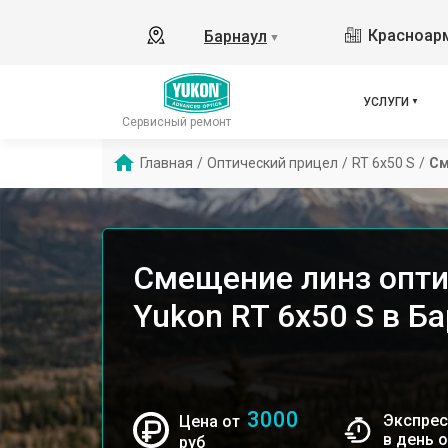
Красноарм
Барнаул
▼
УСЛУГИ
Сервисный ремонт
Главная
/
Оптический прицел
/
RT 6x50 S
/
См
Смещение линз опти
Yukon RT 6x50 S в Б
3000
Экспрес
Цена от
в день 
руб