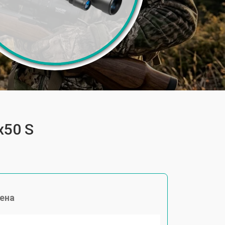
x50 S
ена