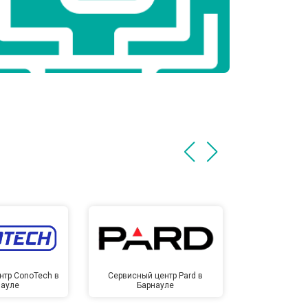
нтр ConoTech в
Сервисный центр Pard в
Сервисный ц
науле
Барнауле
Бар