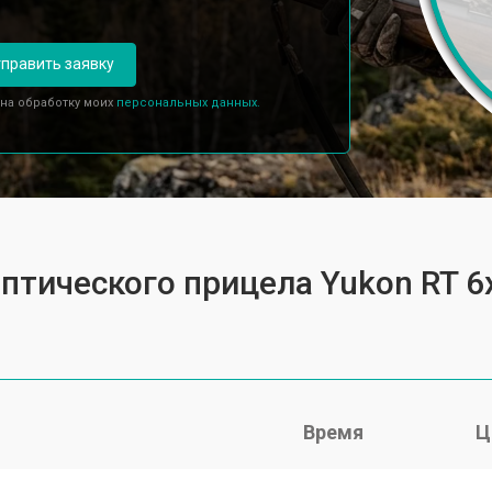
править заявку
 на обработку моих
персональных данных.
птического прицела Yukon RT 6
Время
Ц