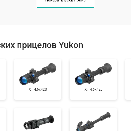
Показать весь прайс
от 70 мин
о
от 60 мин
о
ких прицелов Yukon
от 170 мин
о
XT 4,6x42S
XT 4,6x42L