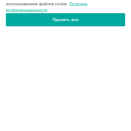
использованием файлов cookie.
Политика
Тепловизор
конфиденциальности
Тепловизионный прицел
Принять все
СТРАНИЦЫ
Цены
Гарантия
Доставка
Контакты
Карта сайта
КОНТАКТЫ
+7 (800) 302-30-78
Ежедневно с 09:00 до 21:00
г. Барнаул, Красноармейский проспект, 47А
info@servicecenter-yukon.ru
Политика конфиденциальности
Способы оплаты